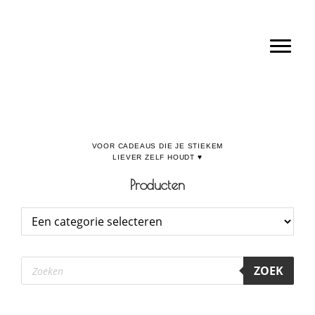
Door
Boulevard de la Madeleine, voor cadeaus die je stiekem liever zelf houdt
naar
Toggl
de
hoofd
inhoud
Producten
Producten
ZOEK
zoeken