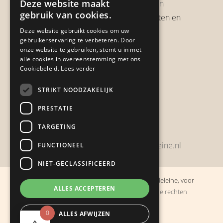
Deze website maakt
Garantie & Retourneren
gebruik van cookies.
Verzendbeleid, verzendkosten en
verzendtijden
Deze website gebruikt cookies om uw
gebruikerservaring te verbeteren. Door
Heb je een klacht?
onze website te gebruiken, stemt u in met
alle cookies in overeenstemming met ons
Cookiebeleid.
Lees verder
Contact
STRIKT NOODZAKELIJK
Zwijnsbergenstraat 154
PRESTATIE
4834 JP Breda
TARGETING
+31648459215
bestelling@boulevarddelamadeleine.nl
FUNCTIONEEL
NIET-GECLASSIFICEERD
© Copyright 2019 - 2026
Boulevard de la Madeleine, voor
ALLES ACCEPTEREN
cadeaus die je stiekem liever zelf houdt
· Alle rechten
voorbehouden
0
ALLES AFWIJZEN
Ontwikkeling door
Probu