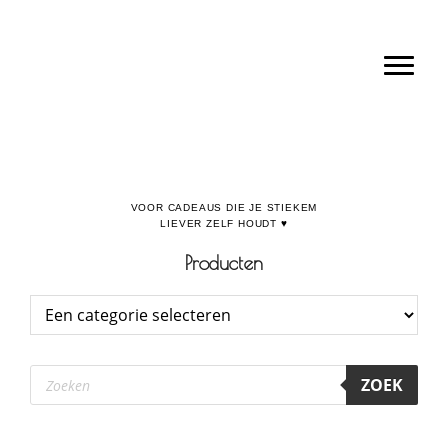
Door
Boulevard de la Madeleine, voor cadeaus die je stiekem liever zelf houdt
naar
Toggl
de
hoofd
inhoud
Producten
Producten
ZOEK
zoeken