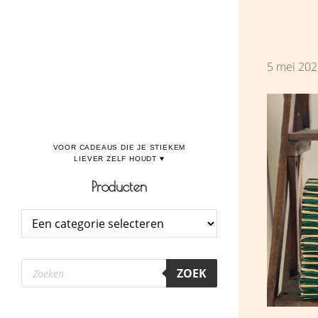
Door
Boulevard de la Madeleine, voor cadeaus die je stiekem liever zelf houdt
naar
de
5 mei 202
hoofd
inhoud
Producten
Producten
ZOEK
zoeken