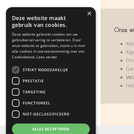
×
Over ons
Deze website maakt
gebruik van cookies.
Zakelijke geschenken
Onze wi
Deze website gebruikt cookies om uw
Klantreacties
gebruikerservaring te verbeteren. Door
All
onze website te gebruiken, stemt u in met
alle cookies in overeenstemming met ons
Alg
Nieuws
Cookiebeleid.
Lees verder
Priv
Contact
Gar
STRIKT NOODZAKELIJK
Ver
PRESTATIE
Heb
Webshop
TARGETING
FUNCTIONEEL
NIET-GECLASSIFICEERD
ALLES ACCEPTEREN