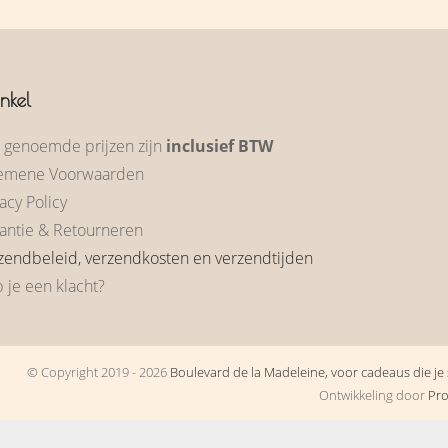
nkel
e genoemde prijzen zijn
inclusief BTW
emene Voorwaarden
acy Policy
antie & Retourneren
zendbeleid, verzendkosten en verzendtijden
 je een klacht?
© Copyright 2019 - 2026
Boulevard de la Madeleine, voor cadeaus die je s
Ontwikkeling door
Pr