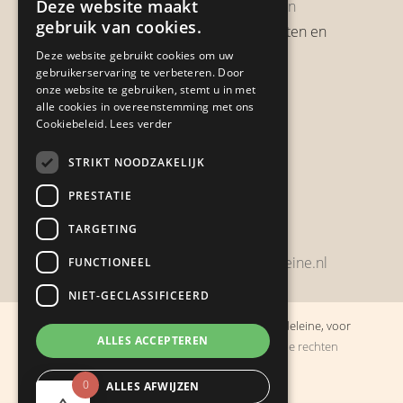
Deze website maakt
Garantie & Retourneren
gebruik van cookies.
Verzendbeleid, verzendkosten en
verzendtijden
Deze website gebruikt cookies om uw
gebruikerservaring te verbeteren. Door
Heb je een klacht?
onze website te gebruiken, stemt u in met
alle cookies in overeenstemming met ons
Cookiebeleid.
Lees verder
Contact
STRIKT NOODZAKELIJK
Zwijnsbergenstraat 154
PRESTATIE
4834 JP Breda
TARGETING
+31648459215
bestelling@boulevarddelamadeleine.nl
FUNCTIONEEL
NIET-GECLASSIFICEERD
© Copyright 2019 - 2026
Boulevard de la Madeleine, voor
ALLES ACCEPTEREN
cadeaus die je stiekem liever zelf houdt
· Alle rechten
voorbehouden
0
ALLES AFWIJZEN
Ontwikkeling door
Probu