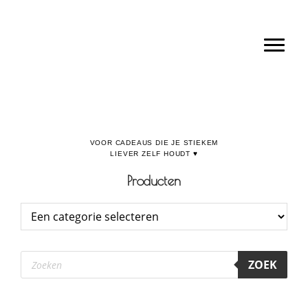
Door
Boulevard de la Madeleine, voor cadeaus die je stiekem liever zelf houdt
naar
Toggl
de
hoofd
inhoud
Producten
Producten
ZOEK
zoeken