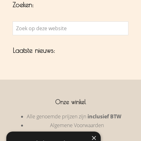
Zoeken:
Zoek
op
deze
Laatste nieuws:
website
Onze winkel
Alle genoemde prijzen zijn
inclusief BTW
Algemene Voorwaarden
Privacy Policy
×