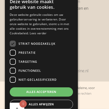
Deze website maakt
Garantie & Retourneren
gebruik van cookies.
Verzendbeleid, verzendkosten en
verzendtijden
Deze website gebruikt cookies om uw
gebruikerservaring te verbeteren. Door
Heb je een klacht?
onze website te gebruiken, stemt u in met
alle cookies in overeenstemming met ons
Cookiebeleid.
Lees verder
Contact
STRIKT NOODZAKELIJK
Zwijnsbergenstraat 154
PRESTATIE
4834 JP Breda
TARGETING
+31648459215
bestelling@boulevarddelamadeleine.nl
FUNCTIONEEL
NIET-GECLASSIFICEERD
© Copyright 2019 - 2026
Boulevard de la Madeleine, voor
ALLES ACCEPTEREN
cadeaus die je stiekem liever zelf houdt
· Alle rechten
voorbehouden
0
ALLES AFWIJZEN
Ontwikkeling door
Probu