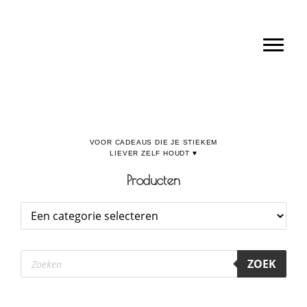
Door
Boulevard de la Madeleine, voor cadeaus die je stiekem liever zelf houdt
naar
Toggl
de
hoofd
inhoud
Producten
Producten
ZOEK
zoeken