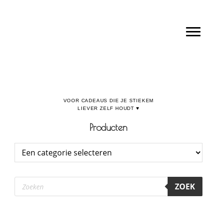
Door
Boulevard de la Madeleine, voor cadeaus die je stiekem liever zelf houdt
naar
Toggl
de
hoofd
inhoud
Producten
Producten
ZOEK
zoeken