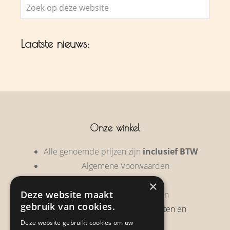
Zoek
op
deze
Laatste nieuws:
website
Onze winkel
Alle genoemde prijzen zijn
inclusief BTW
Algemene Voorwaarden
Privacy Policy
×
Deze website maakt
Garantie & Retourneren
gebruik van cookies.
Verzendbeleid, verzendkosten en
verzendtijden
Deze website gebruikt cookies om uw