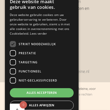
Deze website maakt
Garantie & Retourneren
gebruik van cookies.
Verzendbeleid, verzendkosten en
verzendtijden
Deze website gebruikt cookies om uw
gebruikerservaring te verbeteren. Door
Heb je een klacht?
onze website te gebruiken, stemt u in met
alle cookies in overeenstemming met ons
Cookiebeleid.
Lees verder
Contact
STRIKT NOODZAKELIJK
Zwijnsbergenstraat 154
PRESTATIE
4834 JP Breda
TARGETING
+31648459215
bestelling@boulevarddelamadeleine.nl
FUNCTIONEEL
NIET-GECLASSIFICEERD
© Copyright 2019 - 2026
Boulevard de la Madeleine, voor
ALLES ACCEPTEREN
cadeaus die je stiekem liever zelf houdt
· Alle rechten
voorbehouden
0
ALLES AFWIJZEN
Ontwikkeling door
Probu