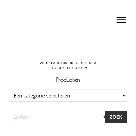
Door
Boulevard de la Madeleine, voor cadeaus die je stiekem liever zelf houdt
naar
Toggl
de
hoofd
inhoud
Producten
Producten
ZOEK
zoeken