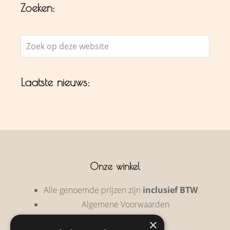
Zoeken:
Zoek
op
deze
Laatste nieuws:
website
Onze winkel
Alle genoemde prijzen zijn
inclusief BTW
Algemene Voorwaarden
Privacy Policy
×