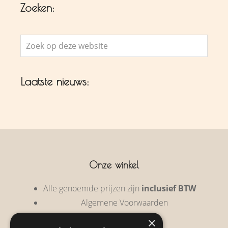
Zoeken:
Zoek
op
deze
Laatste nieuws:
website
Onze winkel
Alle genoemde prijzen zijn
inclusief BTW
Algemene Voorwaarden
Privacy Policy
×