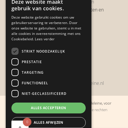
Deze website maakt
Garantie & Retourneren
gebruik van cookies.
Verzendbeleid, verzendkosten en
verzendtijden
Deze website gebruikt cookies om uw
gebruikerservaring te verbeteren. Door
Heb je een klacht?
onze website te gebruiken, stemt u in met
alle cookies in overeenstemming met ons
Cookiebeleid.
Lees verder
Contact
STRIKT NOODZAKELIJK
Zwijnsbergenstraat 154
PRESTATIE
4834 JP Breda
TARGETING
+31648459215
bestelling@boulevarddelamadeleine.nl
FUNCTIONEEL
NIET-GECLASSIFICEERD
© Copyright 2019 - 2026
Boulevard de la Madeleine, voor
ALLES ACCEPTEREN
cadeaus die je stiekem liever zelf houdt
· Alle rechten
voorbehouden
0
ALLES AFWIJZEN
Ontwikkeling door
Probu