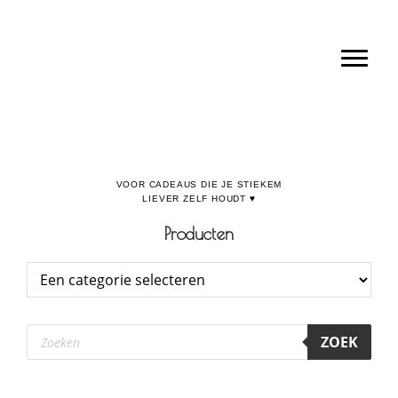
Door
Boulevard de la Madeleine, voor cadeaus die je stiekem liever zelf houdt
naar
Toggl
de
hoofd
inhoud
Producten
Producten
ZOEK
zoeken