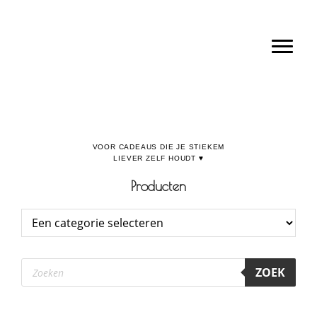
Door
Boulevard de la Madeleine, voor cadeaus die je stiekem liever zelf houdt
naar
Toggl
de
hoofd
inhoud
Producten
Producten
ZOEK
zoeken