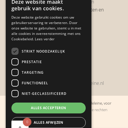
Deze website maakt
Garantie & Retourneren
gebruik van cookies.
Verzendbeleid, verzendkosten en
verzendtijden
Deze website gebruikt cookies om uw
gebruikerservaring te verbeteren. Door
Heb je een klacht?
onze website te gebruiken, stemt u in met
alle cookies in overeenstemming met ons
Cookiebeleid.
Lees verder
Contact
STRIKT NOODZAKELIJK
Zwijnsbergenstraat 154
PRESTATIE
4834 JP Breda
TARGETING
+31648459215
bestelling@boulevarddelamadeleine.nl
FUNCTIONEEL
NIET-GECLASSIFICEERD
© Copyright 2019 - 2026
Boulevard de la Madeleine, voor
ALLES ACCEPTEREN
cadeaus die je stiekem liever zelf houdt
· Alle rechten
voorbehouden
0
ALLES AFWIJZEN
Ontwikkeling door
Probu