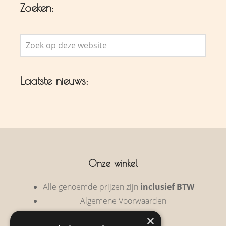
Zoeken:
Zoek
op
deze
Laatste nieuws:
website
Onze winkel
Alle genoemde prijzen zijn
inclusief BTW
Algemene Voorwaarden
Privacy Policy
×