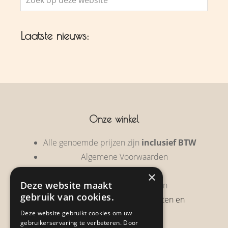
op
deze
Laatste nieuws:
website
Onze winkel
Alle genoemde prijzen zijn
inclusief BTW
Algemene Voorwaarden
Privacy Policy
×
Deze website maakt
Garantie & Retourneren
gebruik van cookies.
Verzendbeleid, verzendkosten en
verzendtijden
Deze website gebruikt cookies om uw
gebruikerservaring te verbeteren. Door
Heb je een klacht?