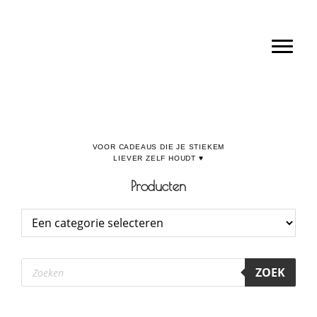
Door
Boulevard de la Madeleine, voor cadeaus die je stiekem liever zelf houdt
naar
Toggl
de
hoofd
inhoud
Producten
Producten
ZOEK
zoeken