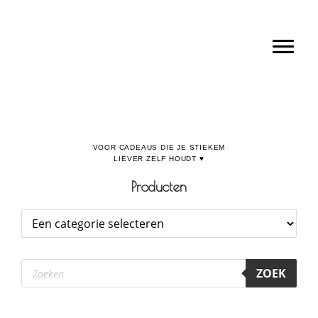
Door
Boulevard de la Madeleine, voor cadeaus die je stiekem liever zelf houdt
naar
Toggl
de
hoofd
inhoud
Producten
Producten
ZOEK
zoeken