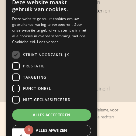
Deze website maakt
Garantie & Retourneren
gebruik van cookies.
Verzendbeleid, verzendkosten en
verzendtijden
Deze website gebruikt cookies om uw
gebruikerservaring te verbeteren. Door
Heb je een klacht?
onze website te gebruiken, stemt u in met
alle cookies in overeenstemming met ons
Cookiebeleid.
Lees verder
Contact
STRIKT NOODZAKELIJK
Zwijnsbergenstraat 154
PRESTATIE
4834 JP Breda
TARGETING
+31648459215
bestelling@boulevarddelamadeleine.nl
FUNCTIONEEL
NIET-GECLASSIFICEERD
© Copyright 2019 - 2026
Boulevard de la Madeleine, voor
ALLES ACCEPTEREN
cadeaus die je stiekem liever zelf houdt
· Alle rechten
voorbehouden
0
ALLES AFWIJZEN
Ontwikkeling door
Probu