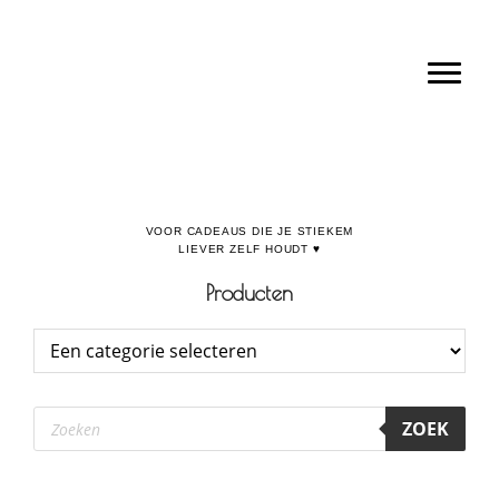
Door
Boulevard de la Madeleine, voor cadeaus die je stiekem liever zelf houdt
naar
Toggl
de
hoofd
inhoud
Producten
Producten
ZOEK
zoeken