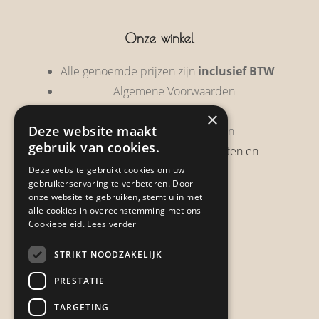
Onze winkel
Alle genoemde prijzen zijn
inclusief BTW
Algemene Voorwaarden
Privacy Policy
×
Deze website maakt
Garantie & Retourneren
gebruik van cookies.
Verzendbeleid, verzendkosten en
verzendtijden
Deze website gebruikt cookies om uw
gebruikerservaring te verbeteren. Door
Heb je een klacht?
onze website te gebruiken, stemt u in met
alle cookies in overeenstemming met ons
Cookiebeleid.
Lees verder
Contact
STRIKT NOODZAKELIJK
Zwijnsbergenstraat 154
PRESTATIE
4834 JP Breda
TARGETING
+31648459215