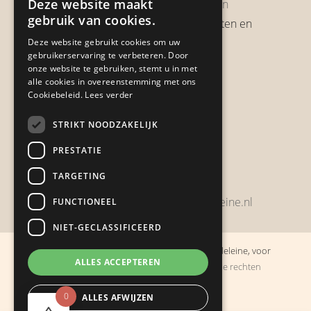
Deze website maakt
Garantie & Retourneren
gebruik van cookies.
Verzendbeleid, verzendkosten en
verzendtijden
Deze website gebruikt cookies om uw
gebruikerservaring te verbeteren. Door
Heb je een klacht?
onze website te gebruiken, stemt u in met
alle cookies in overeenstemming met ons
Cookiebeleid.
Lees verder
Contact
STRIKT NOODZAKELIJK
Zwijnsbergenstraat 154
PRESTATIE
4834 JP Breda
TARGETING
+31648459215
bestelling@boulevarddelamadeleine.nl
FUNCTIONEEL
NIET-GECLASSIFICEERD
© Copyright 2019 - 2026
Boulevard de la Madeleine, voor
ALLES ACCEPTEREN
cadeaus die je stiekem liever zelf houdt
· Alle rechten
voorbehouden
0
ALLES AFWIJZEN
Ontwikkeling door
Probu