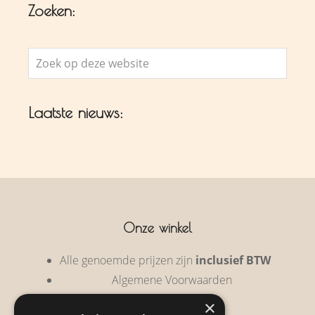
Zoeken:
Zoek
op
deze
Laatste nieuws:
website
Onze winkel
Alle genoemde prijzen zijn
inclusief BTW
Algemene Voorwaarden
Privacy Policy
×