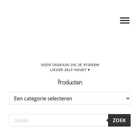
Door
Boulevard de la Madeleine, voor cadeaus die je stiekem liever zelf houdt
naar
Toggl
de
hoofd
inhoud
Producten
Producten
ZOEK
zoeken