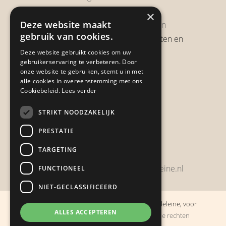
Privacy Policy
×
Deze website maakt
Garantie & Retourneren
gebruik van cookies.
Verzendbeleid, verzendkosten en
verzendtijden
Deze website gebruikt cookies om uw
gebruikerservaring te verbeteren. Door
Heb je een klacht?
onze website te gebruiken, stemt u in met
alle cookies in overeenstemming met ons
Cookiebeleid.
Lees verder
Contact
STRIKT NOODZAKELIJK
Zwijnsbergenstraat 154
PRESTATIE
4834 JP Breda
TARGETING
+31648459215
bestelling@boulevarddelamadeleine.nl
FUNCTIONEEL
NIET-GECLASSIFICEERD
© Copyright 2019 - 2026
Boulevard de la Madeleine, voor
ALLES ACCEPTEREN
cadeaus die je stiekem liever zelf houdt
· Alle rechten