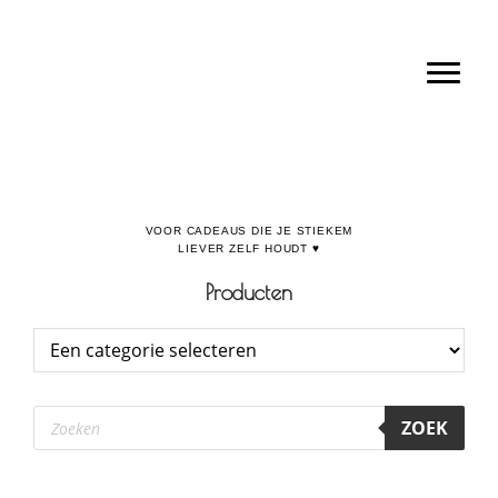
Door
Boulevard de la Madeleine, voor cadeaus die je stiekem liever zelf houdt
naar
Toggl
de
hoofd
inhoud
Producten
Producten
ZOEK
zoeken