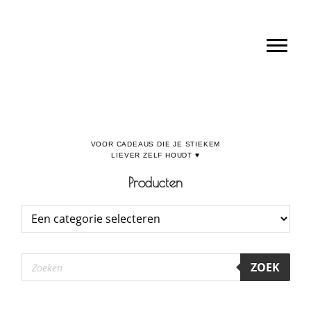
Door
Boulevard de la Madeleine, voor cadeaus die je stiekem liever zelf houdt
naar
Toggl
de
hoofd
inhoud
Producten
Producten
ZOEK
zoeken