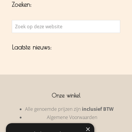
Zoeken:
Zoek
op
deze
Laatste nieuws:
website
Onze winkel
Alle genoemde prijzen zijn
inclusief BTW
Algemene Voorwaarden
Privacy Policy
×