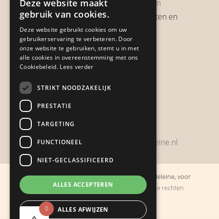
Deze website maakt
Garantie & Retourneren
gebruik van cookies.
Verzendbeleid, verzendkosten en
verzendtijden
Deze website gebruikt cookies om uw
gebruikerservaring te verbeteren. Door
Heb je een klacht?
onze website te gebruiken, stemt u in met
alle cookies in overeenstemming met ons
Cookiebeleid.
Lees verder
Contact
STRIKT NOODZAKELIJK
Zwijnsbergenstraat 154
PRESTATIE
4834 JP Breda
TARGETING
+31648459215
bestelling@boulevarddelamadeleine.nl
FUNCTIONEEL
NIET-GECLASSIFICEERD
© Copyright 2019 - 2026
Boulevard de la Madeleine, voor
ALLES ACCEPTEREN
cadeaus die je stiekem liever zelf houdt
· Alle rechten
voorbehouden
0
ALLES AFWIJZEN
Ontwikkeling door
Probu