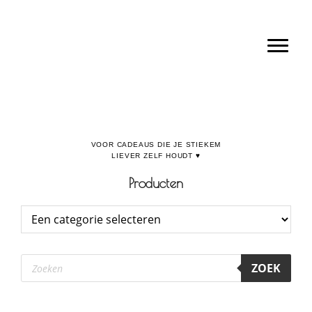
Door
Boulevard de la Madeleine, voor cadeaus die je stiekem liever zelf houdt
naar
Toggl
de
hoofd
inhoud
Producten
Producten
ZOEK
zoeken