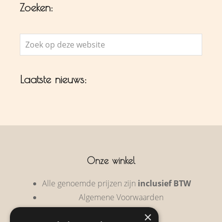
Zoeken:
Zoek
op
deze
Laatste nieuws:
website
Onze winkel
Alle genoemde prijzen zijn
inclusief BTW
Algemene Voorwaarden
Privacy Policy
×