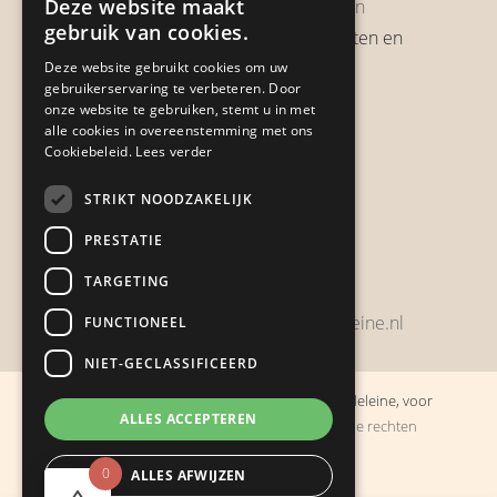
Deze website maakt
Garantie & Retourneren
gebruik van cookies.
Verzendbeleid, verzendkosten en
verzendtijden
Deze website gebruikt cookies om uw
gebruikerservaring te verbeteren. Door
Heb je een klacht?
onze website te gebruiken, stemt u in met
alle cookies in overeenstemming met ons
Cookiebeleid.
Lees verder
Contact
STRIKT NOODZAKELIJK
Zwijnsbergenstraat 154
PRESTATIE
4834 JP Breda
TARGETING
+31648459215
bestelling@boulevarddelamadeleine.nl
FUNCTIONEEL
NIET-GECLASSIFICEERD
© Copyright 2019 - 2026
Boulevard de la Madeleine, voor
ALLES ACCEPTEREN
cadeaus die je stiekem liever zelf houdt
· Alle rechten
voorbehouden
0
ALLES AFWIJZEN
Ontwikkeling door
Probu