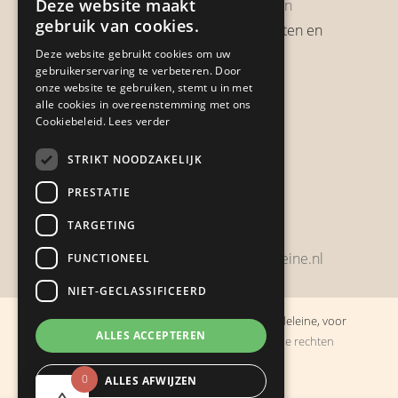
Deze website maakt
Garantie & Retourneren
gebruik van cookies.
Verzendbeleid, verzendkosten en
verzendtijden
Deze website gebruikt cookies om uw
gebruikerservaring te verbeteren. Door
Heb je een klacht?
onze website te gebruiken, stemt u in met
alle cookies in overeenstemming met ons
Cookiebeleid.
Lees verder
Contact
STRIKT NOODZAKELIJK
Zwijnsbergenstraat 154
PRESTATIE
4834 JP Breda
TARGETING
+31648459215
bestelling@boulevarddelamadeleine.nl
FUNCTIONEEL
NIET-GECLASSIFICEERD
© Copyright 2019 - 2026
Boulevard de la Madeleine, voor
ALLES ACCEPTEREN
cadeaus die je stiekem liever zelf houdt
· Alle rechten
voorbehouden
0
ALLES AFWIJZEN
Ontwikkeling door
Probu