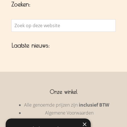
Zoeken:
Zoek
op
deze
Laatste nieuws:
website
Onze winkel
Alle genoemde prijzen zijn
inclusief BTW
Algemene Voorwaarden
Privacy Policy
×