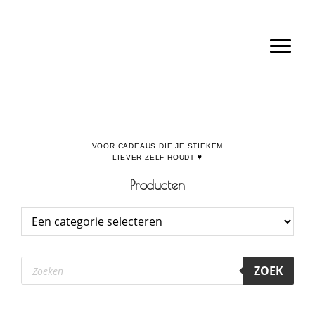
Door
Boulevard de la Madeleine, voor cadeaus die je stiekem liever zelf houdt
naar
Toggl
de
hoofd
inhoud
Producten
Producten
ZOEK
zoeken