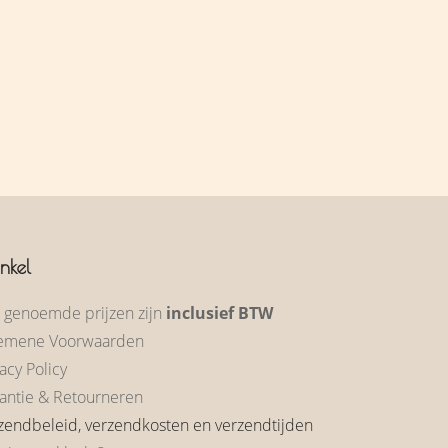
nkel
e genoemde prijzen zijn
inclusief BTW
emene Voorwaarden
acy Policy
antie & Retourneren
zendbeleid, verzendkosten en verzendtijden