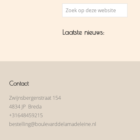
Zoek
op
deze
Laatste nieuws:
website
Contact
Zwijnsbergenstraat 154
4834 JP Breda
+31648459215
bestelling@boulevarddelamadeleine.nl