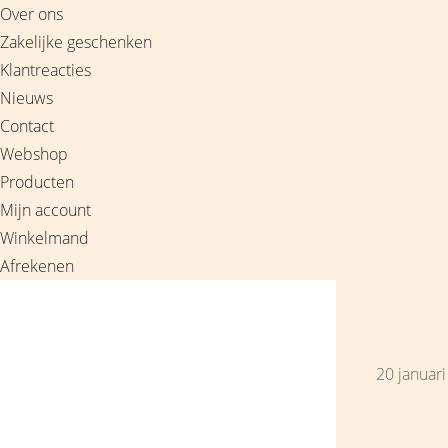
Over ons
Door
Zakelijke geschenken
naar
Klantreacties
de
Nieuws
hoofd
Contact
inhoud
Webshop
Producten
Mijn account
Winkelmand
Afrekenen
Boulevard de la Madeleine, voor cadeaus die je stiekem liever zelf houdt
20 januar