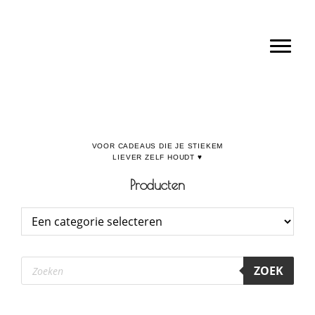
Door
Boulevard de la Madeleine, voor cadeaus die je stiekem liever zelf houdt
naar
Toggl
de
hoofd
inhoud
Producten
Producten
ZOEK
zoeken