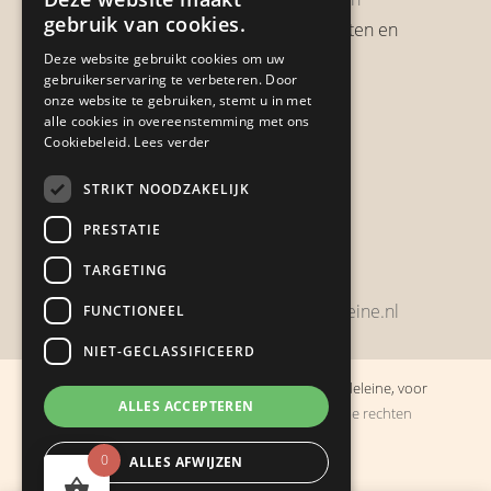
gebruik van cookies.
Verzendbeleid, verzendkosten en
verzendtijden
Deze website gebruikt cookies om uw
gebruikerservaring te verbeteren. Door
Heb je een klacht?
onze website te gebruiken, stemt u in met
alle cookies in overeenstemming met ons
Cookiebeleid.
Lees verder
Contact
STRIKT NOODZAKELIJK
Zwijnsbergenstraat 154
PRESTATIE
4834 JP Breda
TARGETING
+31648459215
bestelling@boulevarddelamadeleine.nl
FUNCTIONEEL
NIET-GECLASSIFICEERD
© Copyright 2019 - 2026
Boulevard de la Madeleine, voor
ALLES ACCEPTEREN
cadeaus die je stiekem liever zelf houdt
· Alle rechten
voorbehouden
0
ALLES AFWIJZEN
Ontwikkeling door
Probu