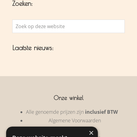
Zoeken:
Zoek
op
deze
Laatste nieuws:
website
Onze winkel
Alle genoemde prijzen zijn
inclusief BTW
Algemene Voorwaarden
Privacy Policy
×