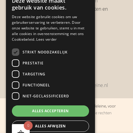
Deze website maakt
Garantie & Retourneren
gebruik van cookies.
Verzendbeleid, verzendkosten en
verzendtijden
Deze website gebruikt cookies om uw
gebruikerservaring te verbeteren. Door
Heb je een klacht?
onze website te gebruiken, stemt u in met
alle cookies in overeenstemming met ons
Cookiebeleid.
Lees verder
Contact
STRIKT NOODZAKELIJK
Zwijnsbergenstraat 154
PRESTATIE
4834 JP Breda
TARGETING
+31648459215
bestelling@boulevarddelamadeleine.nl
FUNCTIONEEL
NIET-GECLASSIFICEERD
© Copyright 2019 - 2026
Boulevard de la Madeleine, voor
ALLES ACCEPTEREN
cadeaus die je stiekem liever zelf houdt
· Alle rechten
voorbehouden
0
ALLES AFWIJZEN
Ontwikkeling door
Probu