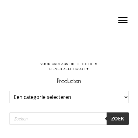
Door
Boulevard de la Madeleine, voor cadeaus die je stiekem liever zelf houdt
naar
Toggl
de
hoofd
inhoud
Producten
Producten
ZOEK
zoeken