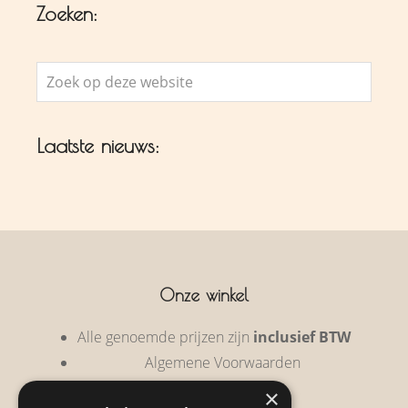
Zoeken:
Zoek
op
deze
Laatste nieuws:
website
Onze winkel
Alle genoemde prijzen zijn
inclusief BTW
Algemene Voorwaarden
Privacy Policy
×