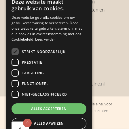
Deze website maakt
Garantie & Retourneren
gebruik van cookies.
Verzendbeleid, verzendkosten en
verzendtijden
Deze website gebruikt cookies om uw
gebruikerservaring te verbeteren. Door
Heb je een klacht?
onze website te gebruiken, stemt u in met
alle cookies in overeenstemming met ons
Cookiebeleid.
Lees verder
Contact
STRIKT NOODZAKELIJK
Zwijnsbergenstraat 154
PRESTATIE
4834 JP Breda
TARGETING
+31648459215
bestelling@boulevarddelamadeleine.nl
FUNCTIONEEL
NIET-GECLASSIFICEERD
© Copyright 2019 - 2026
Boulevard de la Madeleine, voor
ALLES ACCEPTEREN
cadeaus die je stiekem liever zelf houdt
· Alle rechten
voorbehouden
0
ALLES AFWIJZEN
Ontwikkeling door
Probu