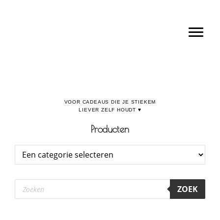
Door
Boulevard de la Madeleine, voor cadeaus die je stiekem liever zelf houdt
naar
Toggl
de
hoofd
inhoud
Producten
Producten
ZOEK
zoeken