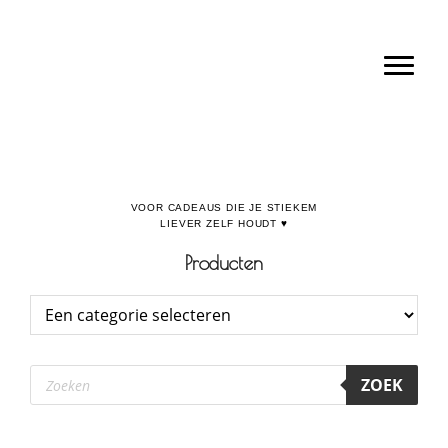
Door
Boulevard de la Madeleine, voor cadeaus die je stiekem liever zelf houdt
naar
Toggl
de
hoofd
inhoud
Producten
Producten
ZOEK
zoeken