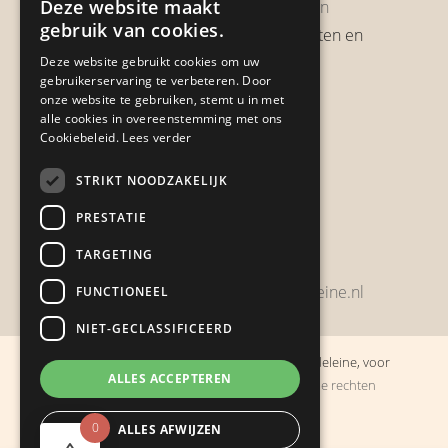
Deze website maakt
Garantie & Retourneren
gebruik van cookies.
Verzendbeleid, verzendkosten en
verzendtijden
Deze website gebruikt cookies om uw
gebruikerservaring te verbeteren. Door
Heb je een klacht?
onze website te gebruiken, stemt u in met
alle cookies in overeenstemming met ons
Cookiebeleid.
Lees verder
Contact
STRIKT NOODZAKELIJK
Zwijnsbergenstraat 154
PRESTATIE
4834 JP Breda
TARGETING
+31648459215
bestelling@boulevarddelamadeleine.nl
FUNCTIONEEL
NIET-GECLASSIFICEERD
© Copyright 2019 - 2026
Boulevard de la Madeleine, voor
ALLES ACCEPTEREN
cadeaus die je stiekem liever zelf houdt
· Alle rechten
voorbehouden
0
ALLES AFWIJZEN
Ontwikkeling door
Probu