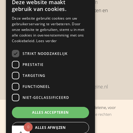
Deze website maakt
Garantie & Retourneren
gebruik van cookies.
Verzendbeleid, verzendkosten en
verzendtijden
Deze website gebruikt cookies om uw
gebruikerservaring te verbeteren. Door
Heb je een klacht?
onze website te gebruiken, stemt u in met
alle cookies in overeenstemming met ons
Cookiebeleid.
Lees verder
Contact
STRIKT NOODZAKELIJK
Zwijnsbergenstraat 154
PRESTATIE
4834 JP Breda
TARGETING
+31648459215
bestelling@boulevarddelamadeleine.nl
FUNCTIONEEL
NIET-GECLASSIFICEERD
© Copyright 2019 - 2026
Boulevard de la Madeleine, voor
ALLES ACCEPTEREN
cadeaus die je stiekem liever zelf houdt
· Alle rechten
voorbehouden
0
ALLES AFWIJZEN
Ontwikkeling door
Probu