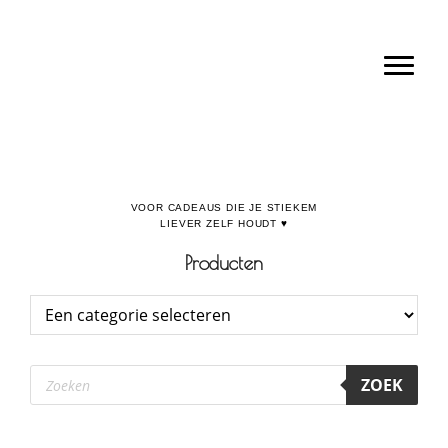
Door
Boulevard de la Madeleine, voor cadeaus die je stiekem liever zelf houdt
naar
Toggl
de
hoofd
inhoud
Producten
Producten
ZOEK
zoeken