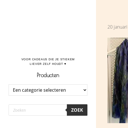
Door
Boulevard de la Madeleine, voor cadeaus die je stiekem liever zelf houdt
naar
de
20 januar
hoofd
inhoud
Producten
Producten
ZOEK
zoeken