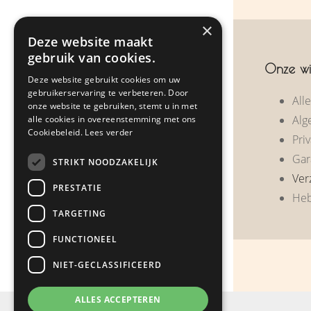
×
Over ons
Deze website maakt
gebruik van cookies.
Zakelijke geschenken
Onze wi
Deze website gebruikt cookies om uw
Klantreacties
gebruikerservaring te verbeteren. Door
All
onze website te gebruiken, stemt u in met
Alg
alle cookies in overeenstemming met ons
Nieuws
Cookiebeleid.
Lees verder
Priv
Contact
Gar
STRIKT NOODZAKELIJK
Ver
PRESTATIE
Heb
Webshop
TARGETING
FUNCTIONEEL
NIET-GECLASSIFICEERD
ALLES ACCEPTEREN