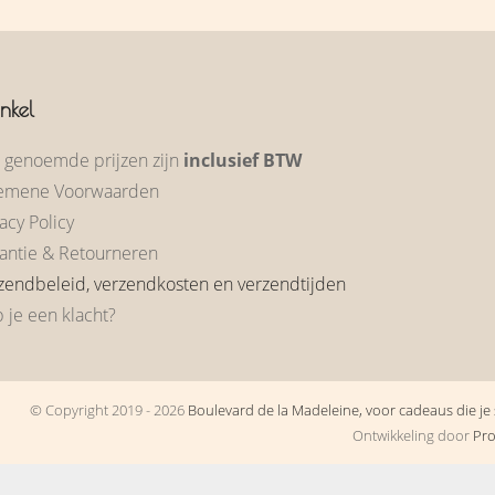
nkel
e genoemde prijzen zijn
inclusief BTW
emene Voorwaarden
acy Policy
antie & Retourneren
zendbeleid, verzendkosten en verzendtijden
 je een klacht?
© Copyright 2019 - 2026
Boulevard de la Madeleine, voor cadeaus die je s
Ontwikkeling door
Pr