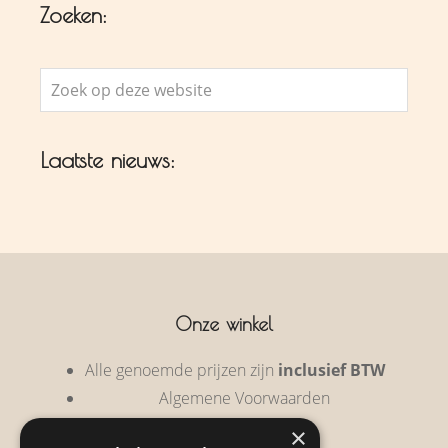
Zoeken:
Zoek
op
deze
Laatste nieuws:
website
Onze winkel
Alle genoemde prijzen zijn
inclusief BTW
Algemene Voorwaarden
Privacy Policy
×