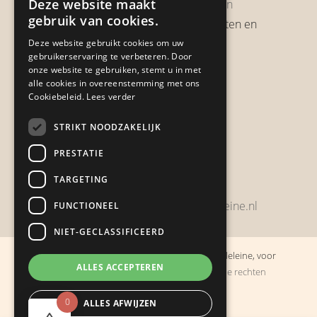
Deze website maakt
Garantie & Retourneren
gebruik van cookies.
Verzendbeleid, verzendkosten en
verzendtijden
Deze website gebruikt cookies om uw
gebruikerservaring te verbeteren. Door
Heb je een klacht?
onze website te gebruiken, stemt u in met
alle cookies in overeenstemming met ons
Cookiebeleid.
Lees verder
Contact
STRIKT NOODZAKELIJK
Zwijnsbergenstraat 154
PRESTATIE
4834 JP Breda
TARGETING
+31648459215
bestelling@boulevarddelamadeleine.nl
FUNCTIONEEL
NIET-GECLASSIFICEERD
© Copyright 2019 - 2026
Boulevard de la Madeleine, voor
ALLES ACCEPTEREN
cadeaus die je stiekem liever zelf houdt
· Alle rechten
voorbehouden
0
ALLES AFWIJZEN
Ontwikkeling door
Probu