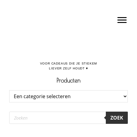
Door
Boulevard de la Madeleine, voor cadeaus die je stiekem liever zelf houdt
naar
Toggl
de
hoofd
inhoud
Producten
Producten
ZOEK
zoeken