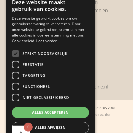
Deze website maakt
Garantie & Retourneren
gebruik van cookies.
Verzendbeleid, verzendkosten en
verzendtijden
Deze website gebruikt cookies om uw
gebruikerservaring te verbeteren. Door
Heb je een klacht?
onze website te gebruiken, stemt u in met
alle cookies in overeenstemming met ons
Cookiebeleid.
Lees verder
Contact
STRIKT NOODZAKELIJK
Zwijnsbergenstraat 154
PRESTATIE
4834 JP Breda
TARGETING
+31648459215
bestelling@boulevarddelamadeleine.nl
FUNCTIONEEL
NIET-GECLASSIFICEERD
© Copyright 2019 - 2026
Boulevard de la Madeleine, voor
ALLES ACCEPTEREN
cadeaus die je stiekem liever zelf houdt
· Alle rechten
voorbehouden
0
ALLES AFWIJZEN
Ontwikkeling door
Probu