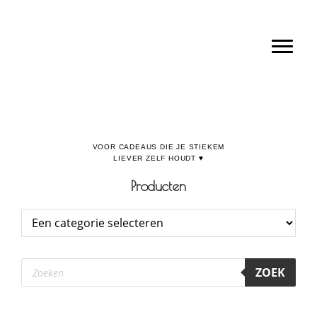
Door
Boulevard de la Madeleine, voor cadeaus die je stiekem liever zelf houdt
naar
Toggl
de
hoofd
inhoud
Producten
Producten
ZOEK
zoeken