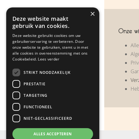
×
Over ons
Deze website maakt
gebruik van cookies.
Zakelijke geschenken
Onze wi
Deze website gebruikt cookies om uw
Klantreacties
gebruikerservaring te verbeteren. Door
All
onze website te gebruiken, stemt u in met
alle cookies in overeenstemming met ons
Alg
Nieuws
Cookiebeleid.
Lees verder
Priv
Contact
Gar
STRIKT NOODZAKELIJK
Ver
PRESTATIE
Heb
Webshop
TARGETING
FUNCTIONEEL
NIET-GECLASSIFICEERD
ALLES ACCEPTEREN