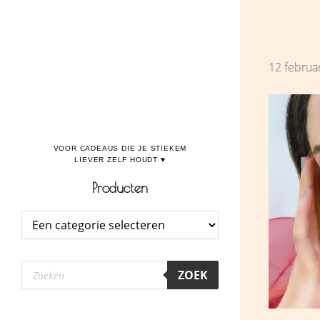
Door
Boulevard de la Madeleine, voor cadeaus die je stiekem liever zelf houdt
naar
de
12 februa
hoofd
inhoud
Producten
Producten
ZOEK
zoeken