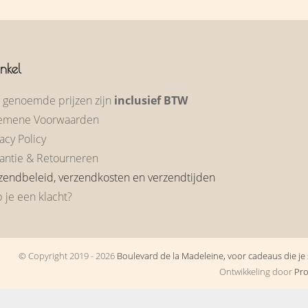
nkel
e genoemde prijzen zijn
inclusief BTW
emene Voorwaarden
acy Policy
antie & Retourneren
zendbeleid, verzendkosten en verzendtijden
 je een klacht?
© Copyright 2019 - 2026
Boulevard de la Madeleine, voor cadeaus die je s
Ontwikkeling door
Pr