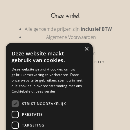
Onze winkel
Alle genoemde prijzen zijn
inclusief BTW
Algemene Voorwaarden
Privacy Policy
×
Deze website maakt
Garantie & Retourneren
gebruik van cookies.
Verzendbeleid, verzendkosten en
verzendtijden
Deze website gebruikt cookies om uw
gebruikerservaring te verbeteren. Door
Heb je een klacht?
onze website te gebruiken, stemt u in met
alle cookies in overeenstemming met ons
Cookiebeleid.
Lees verder
Contact
STRIKT NOODZAKELIJK
Zwijnsbergenstraat 154
PRESTATIE
4834 JP Breda
TARGETING
+31648459215