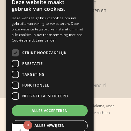
Deze website maakt
Garantie & Retourneren
gebruik van cookies.
Verzendbeleid, verzendkosten en
verzendtijden
Deze website gebruikt cookies om uw
gebruikerservaring te verbeteren. Door
Heb je een klacht?
onze website te gebruiken, stemt u in met
alle cookies in overeenstemming met ons
Cookiebeleid.
Lees verder
Contact
STRIKT NOODZAKELIJK
Zwijnsbergenstraat 154
PRESTATIE
4834 JP Breda
TARGETING
+31648459215
bestelling@boulevarddelamadeleine.nl
FUNCTIONEEL
NIET-GECLASSIFICEERD
© Copyright 2019 - 2026
Boulevard de la Madeleine, voor
ALLES ACCEPTEREN
cadeaus die je stiekem liever zelf houdt
· Alle rechten
voorbehouden
0
ALLES AFWIJZEN
Ontwikkeling door
Probu