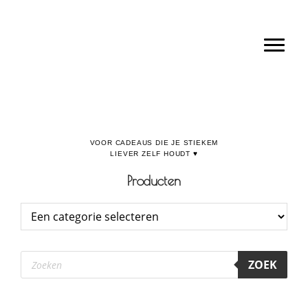
Door
Boulevard de la Madeleine, voor cadeaus die je stiekem liever zelf houdt
naar
Toggl
de
hoofd
inhoud
Producten
Producten
ZOEK
zoeken