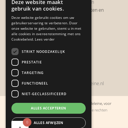
Deze website maakt
Garantie & Retourneren
gebruik van cookies.
Verzendbeleid, verzendkosten en
verzendtijden
Deze website gebruikt cookies om uw
gebruikerservaring te verbeteren. Door
Heb je een klacht?
onze website te gebruiken, stemt u in met
alle cookies in overeenstemming met ons
Cookiebeleid.
Lees verder
Contact
STRIKT NOODZAKELIJK
Zwijnsbergenstraat 154
PRESTATIE
4834 JP Breda
TARGETING
+31648459215
bestelling@boulevarddelamadeleine.nl
FUNCTIONEEL
NIET-GECLASSIFICEERD
© Copyright 2019 - 2026
Boulevard de la Madeleine, voor
ALLES ACCEPTEREN
cadeaus die je stiekem liever zelf houdt
· Alle rechten
voorbehouden
0
ALLES AFWIJZEN
Ontwikkeling door
Probu