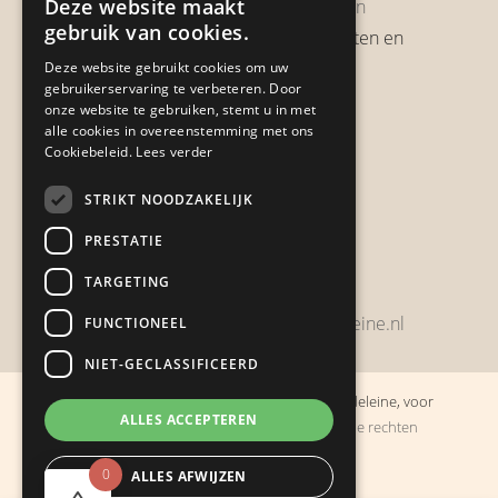
Deze website maakt
Garantie & Retourneren
gebruik van cookies.
Verzendbeleid, verzendkosten en
verzendtijden
Deze website gebruikt cookies om uw
gebruikerservaring te verbeteren. Door
Heb je een klacht?
onze website te gebruiken, stemt u in met
alle cookies in overeenstemming met ons
Cookiebeleid.
Lees verder
Contact
STRIKT NOODZAKELIJK
Zwijnsbergenstraat 154
PRESTATIE
4834 JP Breda
TARGETING
+31648459215
bestelling@boulevarddelamadeleine.nl
FUNCTIONEEL
NIET-GECLASSIFICEERD
© Copyright 2019 - 2026
Boulevard de la Madeleine, voor
ALLES ACCEPTEREN
cadeaus die je stiekem liever zelf houdt
· Alle rechten
voorbehouden
0
ALLES AFWIJZEN
Ontwikkeling door
Probu