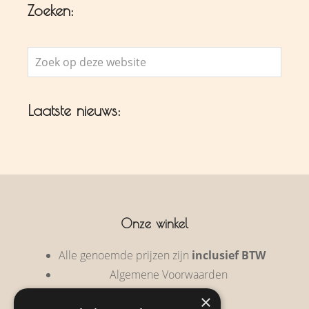
Zoeken:
Zoek
op
deze
Laatste nieuws:
website
Onze winkel
Alle genoemde prijzen zijn
inclusief BTW
Algemene Voorwaarden
Privacy Policy
×