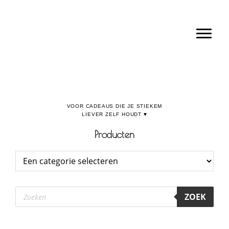
Door
Boulevard de la Madeleine, voor cadeaus die je stiekem liever zelf houdt
naar
Toggl
de
hoofd
inhoud
Producten
Producten
ZOEK
zoeken