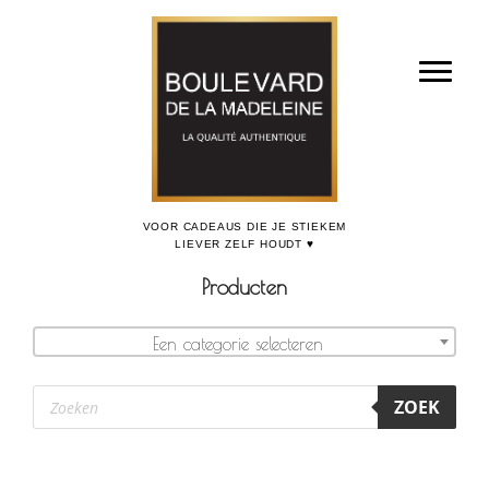
Door
Boulevard de la Madeleine, voor cadeaus die je stiekem liever zelf houdt
naar
Toggl
de
hoofd
inhoud
Producten
Een categorie selecteren
Producten
ZOEK
zoeken