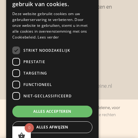
gebruik van cookies.
Verzendbeleid, verzendkosten en
Deze website gebruikt cookies om uw
verzendtijden
gebruikerservaring te verbeteren. Door
Heb je een klacht?
onze website te gebruiken, stemt u in met
alle cookies in overeenstemming met ons
Cookiebeleid.
Lees verder
Contact
STRIKT NOODZAKELIJK
Zwijnsbergenstraat 154
PRESTATIE
4834 JP Breda
TARGETING
+31648459215
FUNCTIONEEL
bestelling@boulevarddelamadeleine.nl
NIET-GECLASSIFICEERD
© Copyright 2019 - 2026
Boulevard de la Madeleine, voor
ALLES ACCEPTEREN
cadeaus die je stiekem liever zelf houdt
· Alle rechten
voorbehouden
ALLES AFWIJZEN
0
Ontwikkeling door
Probu