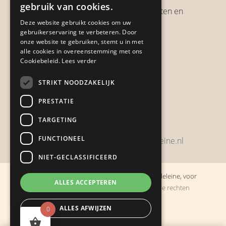
gebruik van cookies.
Verzendbeleid, verzendkosten en
Deze website gebruikt cookies om uw
verzendtijden
gebruikerservaring te verbeteren. Door
Heb je een klacht?
onze website te gebruiken, stemt u in met
alle cookies in overeenstemming met ons
Cookiebeleid.
Lees verder
Contact
STRIKT NOODZAKELIJK
Zwijnsbergenstraat 154
PRESTATIE
4834 JP Breda
TARGETING
+31648459215
FUNCTIONEEL
bestelling@boulevarddelamadeleine.nl
NIET-GECLASSIFICEERD
© Copyright 2019 - 2026
Boulevard de la Madeleine, voor
ALLES ACCEPTEREN
cadeaus die je stiekem liever zelf houdt
· Alle rechten
voorbehouden
ALLES AFWIJZEN
0
Ontwikkeling door
Probu