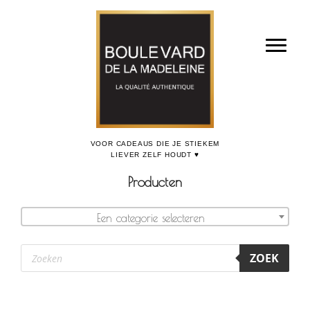
Door
Boulevard de la Madeleine, voor cadeaus die je stiekem liever zelf houdt
naar
Toggl
de
hoofd
inhoud
Producten
Een categorie selecteren
Producten
ZOEK
zoeken