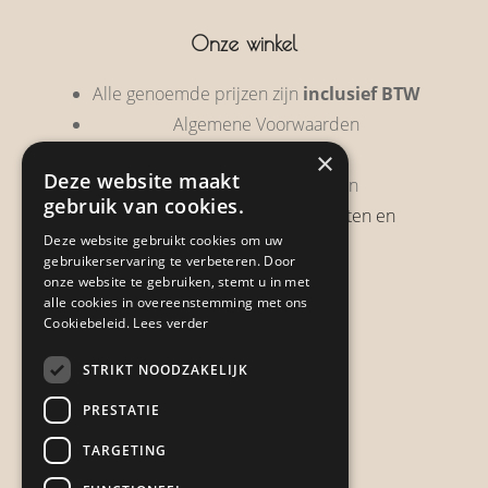
Onze winkel
Alle genoemde prijzen zijn
inclusief BTW
Algemene Voorwaarden
Privacy Policy
×
Deze website maakt
Garantie & Retourneren
gebruik van cookies.
Verzendbeleid, verzendkosten en
Deze website gebruikt cookies om uw
verzendtijden
gebruikerservaring te verbeteren. Door
Heb je een klacht?
onze website te gebruiken, stemt u in met
alle cookies in overeenstemming met ons
Cookiebeleid.
Lees verder
Contact
STRIKT NOODZAKELIJK
Zwijnsbergenstraat 154
PRESTATIE
4834 JP Breda
TARGETING
+31648459215