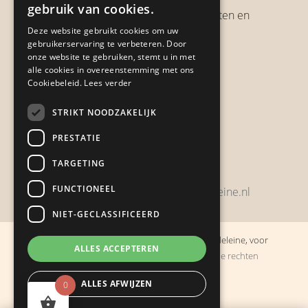
gebruik van cookies.
Verzendbeleid, verzendkosten en
Deze website gebruikt cookies om uw
verzendtijden
gebruikerservaring te verbeteren. Door
Heb je een klacht?
onze website te gebruiken, stemt u in met
alle cookies in overeenstemming met ons
Cookiebeleid.
Lees verder
Contact
STRIKT NOODZAKELIJK
Zwijnsbergenstraat 154
PRESTATIE
4834 JP Breda
TARGETING
+31648459215
FUNCTIONEEL
bestelling@boulevarddelamadeleine.nl
NIET-GECLASSIFICEERD
© Copyright 2019 - 2026
Boulevard de la Madeleine, voor
ALLES ACCEPTEREN
cadeaus die je stiekem liever zelf houdt
· Alle rechten
voorbehouden
ALLES AFWIJZEN
0
Ontwikkeling door
Probu