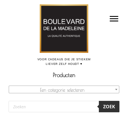
Door
Boulevard de la Madeleine, voor cadeaus die je stiekem liever zelf houdt
naar
Toggl
de
hoofd
inhoud
Producten
Een categorie selecteren
Producten
ZOEK
zoeken