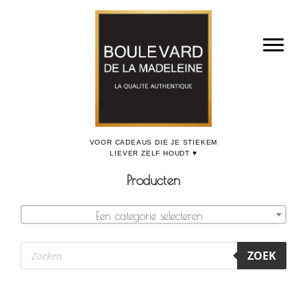
Door
Boulevard de la Madeleine, voor cadeaus die je stiekem liever zelf houdt
naar
Toggl
de
hoofd
inhoud
Producten
Een categorie selecteren
Producten
ZOEK
zoeken