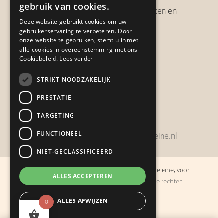
gebruik van cookies.
Verzendbeleid, verzendkosten en
Deze website gebruikt cookies om uw
verzendtijden
gebruikerservaring te verbeteren. Door
Heb je een klacht?
onze website te gebruiken, stemt u in met
alle cookies in overeenstemming met ons
Cookiebeleid.
Lees verder
Contact
STRIKT NOODZAKELIJK
Zwijnsbergenstraat 154
PRESTATIE
4834 JP Breda
TARGETING
+31648459215
FUNCTIONEEL
bestelling@boulevarddelamadeleine.nl
NIET-GECLASSIFICEERD
© Copyright 2019 - 2026
Boulevard de la Madeleine, voor
ALLES ACCEPTEREN
cadeaus die je stiekem liever zelf houdt
· Alle rechten
voorbehouden
ALLES AFWIJZEN
0
Ontwikkeling door
Probu