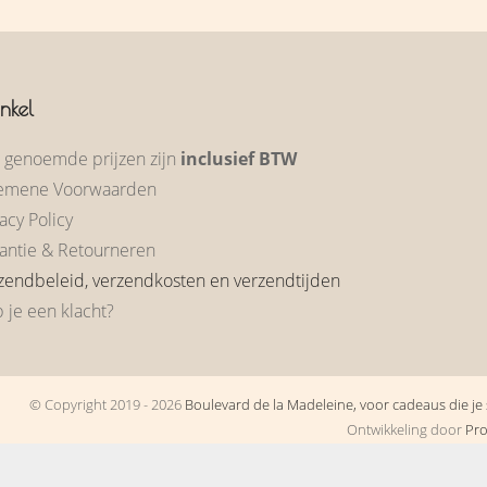
nkel
e genoemde prijzen zijn
inclusief BTW
emene Voorwaarden
acy Policy
antie & Retourneren
zendbeleid, verzendkosten en verzendtijden
 je een klacht?
© Copyright 2019 - 2026
Boulevard de la Madeleine, voor cadeaus die je s
Ontwikkeling door
Pr