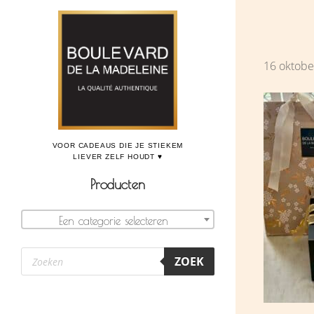
Door
Boulevard de la Madeleine, voor cadeaus die je stiekem liever zelf houdt
naar
de
16 oktobe
hoofd
inhoud
Producten
Een categorie selecteren
Producten
ZOEK
zoeken