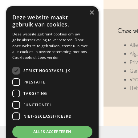
Over ons
×
Deze website maakt
Zakelijke geschenken
gebruik van cookies.
Onze wi
Deze website gebruikt cookies om uw
Klantreacties
gebruikerservaring te verbeteren. Door
All
onze website te gebruiken, stemt u in met
Nieuws
alle cookies in overeenstemming met ons
Alg
Cookiebeleid.
Lees verder
Priv
Contact
Gar
STRIKT NOODZAKELIJK
Ver
PRESTATIE
Webshop
Heb
TARGETING
FUNCTIONEEL
NIET-GECLASSIFICEERD
ALLES ACCEPTEREN