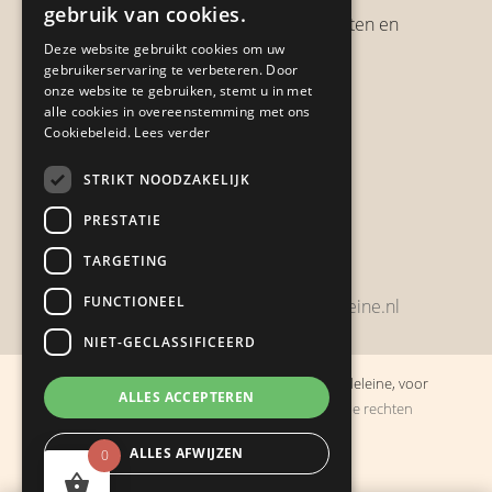
gebruik van cookies.
Verzendbeleid, verzendkosten en
Deze website gebruikt cookies om uw
verzendtijden
gebruikerservaring te verbeteren. Door
Heb je een klacht?
onze website te gebruiken, stemt u in met
alle cookies in overeenstemming met ons
Cookiebeleid.
Lees verder
Contact
STRIKT NOODZAKELIJK
Zwijnsbergenstraat 154
PRESTATIE
4834 JP Breda
TARGETING
+31648459215
FUNCTIONEEL
bestelling@boulevarddelamadeleine.nl
NIET-GECLASSIFICEERD
© Copyright 2019 - 2026
Boulevard de la Madeleine, voor
ALLES ACCEPTEREN
cadeaus die je stiekem liever zelf houdt
· Alle rechten
voorbehouden
ALLES AFWIJZEN
0
Ontwikkeling door
Probu