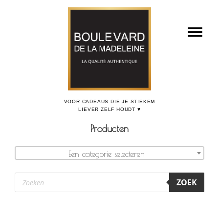
Door
Boulevard de la Madeleine, voor cadeaus die je stiekem liever zelf houdt
naar
Toggl
de
hoofd
inhoud
Producten
Een categorie selecteren
Producten
ZOEK
zoeken