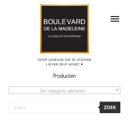
Door
Boulevard de la Madeleine, voor cadeaus die je stiekem liever zelf houdt
naar
Toggl
de
hoofd
inhoud
Producten
Een categorie selecteren
Producten
ZOEK
zoeken