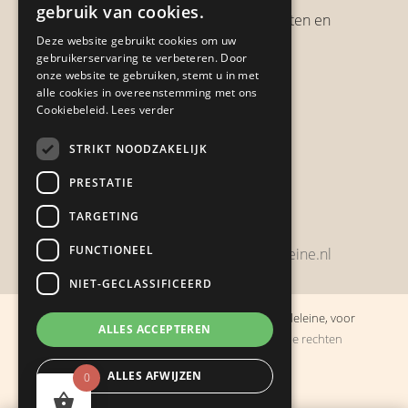
gebruik van cookies.
Verzendbeleid, verzendkosten en
Deze website gebruikt cookies om uw
verzendtijden
gebruikerservaring te verbeteren. Door
Heb je een klacht?
onze website te gebruiken, stemt u in met
alle cookies in overeenstemming met ons
Cookiebeleid.
Lees verder
Contact
STRIKT NOODZAKELIJK
Zwijnsbergenstraat 154
PRESTATIE
4834 JP Breda
TARGETING
+31648459215
FUNCTIONEEL
bestelling@boulevarddelamadeleine.nl
NIET-GECLASSIFICEERD
© Copyright 2019 - 2026
Boulevard de la Madeleine, voor
ALLES ACCEPTEREN
cadeaus die je stiekem liever zelf houdt
· Alle rechten
voorbehouden
ALLES AFWIJZEN
0
Ontwikkeling door
Probu