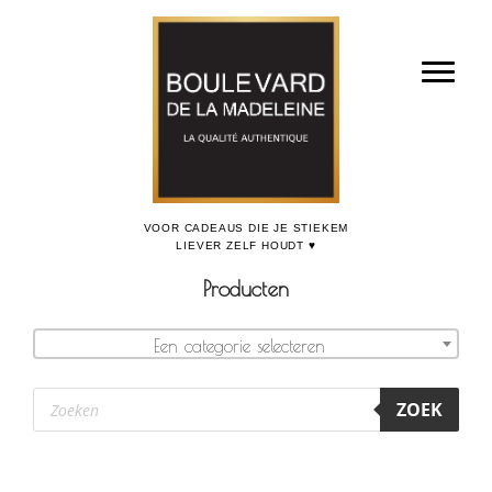
Door
Boulevard de la Madeleine, voor cadeaus die je stiekem liever zelf houdt
naar
Toggl
de
hoofd
inhoud
Producten
Een categorie selecteren
Producten
ZOEK
zoeken