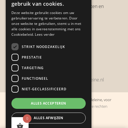
gebruik van cookies.
Verzendbeleid, verzendkosten en
Deze website gebruikt cookies om uw
verzendtijden
gebruikerservaring te verbeteren. Door
Heb je een klacht?
onze website te gebruiken, stemt u in met
alle cookies in overeenstemming met ons
Cookiebeleid.
Lees verder
Contact
STRIKT NOODZAKELIJK
Zwijnsbergenstraat 154
PRESTATIE
4834 JP Breda
TARGETING
+31648459215
FUNCTIONEEL
bestelling@boulevarddelamadeleine.nl
NIET-GECLASSIFICEERD
© Copyright 2019 - 2026
Boulevard de la Madeleine, voor
ALLES ACCEPTEREN
cadeaus die je stiekem liever zelf houdt
· Alle rechten
voorbehouden
ALLES AFWIJZEN
0
Ontwikkeling door
Probu