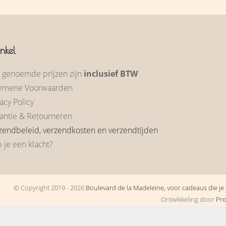
nkel
e genoemde prijzen zijn
inclusief BTW
emene Voorwaarden
acy Policy
antie & Retourneren
zendbeleid, verzendkosten en verzendtijden
 je een klacht?
© Copyright 2019 - 2026
Boulevard de la Madeleine, voor cadeaus die je s
Ontwikkeling door
Pr