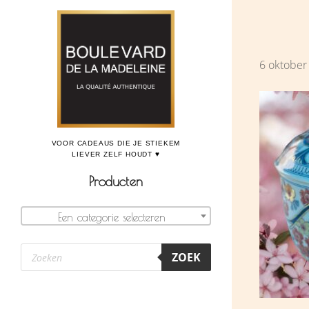
Door
Boulevard de la Madeleine, voor cadeaus die je stiekem liever zelf houdt
naar
de
6 oktober
hoofd
inhoud
Producten
Een categorie selecteren
Producten
ZOEK
zoeken