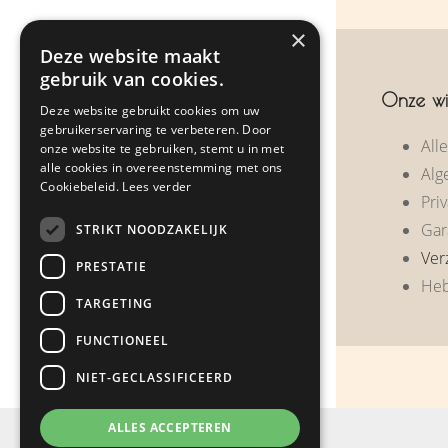
Over ons
×
Deze website maakt
Zakelijke geschenken
gebruik van cookies.
Onze wi
Deze website gebruikt cookies om uw
Klantreacties
gebruikerservaring te verbeteren. Door
All
onze website te gebruiken, stemt u in met
Nieuws
alle cookies in overeenstemming met ons
Alg
Cookiebeleid.
Lees verder
Priv
Contact
Gar
STRIKT NOODZAKELIJK
Ver
PRESTATIE
Webshop
Heb
TARGETING
FUNCTIONEEL
NIET-GECLASSIFICEERD
ALLES ACCEPTEREN