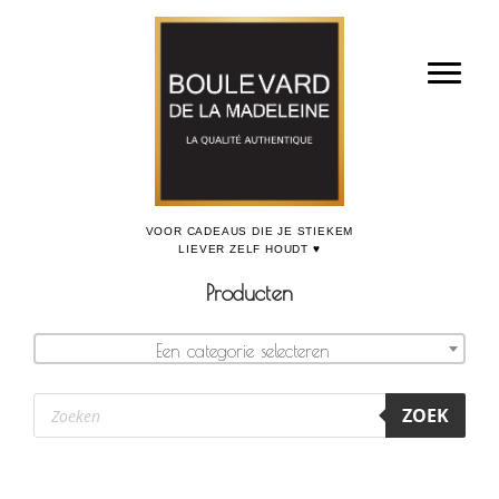
Door
Boulevard de la Madeleine, voor cadeaus die je stiekem liever zelf houdt
naar
Toggl
de
hoofd
inhoud
Producten
Een categorie selecteren
Producten
ZOEK
zoeken