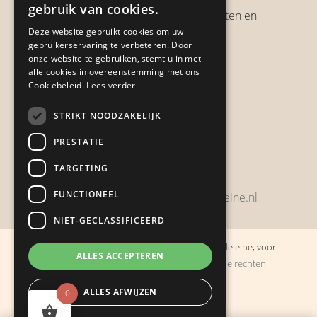
gebruik van cookies.
Verzendbeleid, verzendkosten en
Deze website gebruikt cookies om uw
verzendtijden
gebruikerservaring te verbeteren. Door
Heb je een klacht?
onze website te gebruiken, stemt u in met
alle cookies in overeenstemming met ons
Cookiebeleid.
Lees verder
Contact
STRIKT NOODZAKELIJK
Zwijnsbergenstraat 154
PRESTATIE
4834 JP Breda
TARGETING
+31648459215
FUNCTIONEEL
bestelling@boulevarddelamadeleine.nl
NIET-GECLASSIFICEERD
© Copyright 2019 - 2026
Boulevard de la Madeleine, voor
ALLES ACCEPTEREN
cadeaus die je stiekem liever zelf houdt
· Alle rechten
voorbehouden
ALLES AFWIJZEN
0
Ontwikkeling door
Probu