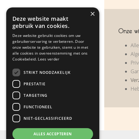
×
Over ons
Deze website maakt
gebruik van cookies.
Zakelijke geschenken
Onze wi
Deze website gebruikt cookies om uw
Klantreacties
gebruikerservaring te verbeteren. Door
All
onze website te gebruiken, stemt u in met
alle cookies in overeenstemming met ons
Alg
Nieuws
Cookiebeleid.
Lees verder
Priv
Contact
Gar
STRIKT NOODZAKELIJK
Ver
PRESTATIE
Heb
Webshop
TARGETING
FUNCTIONEEL
NIET-GECLASSIFICEERD
ALLES ACCEPTEREN