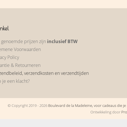
nkel
e genoemde prijzen zijn
inclusief BTW
emene Voorwaarden
acy Policy
antie & Retourneren
zendbeleid, verzendkosten en verzendtijden
 je een klacht?
© Copyright 2019 - 2026
Boulevard de la Madeleine, voor cadeaus die je s
Ontwikkeling door
Pr