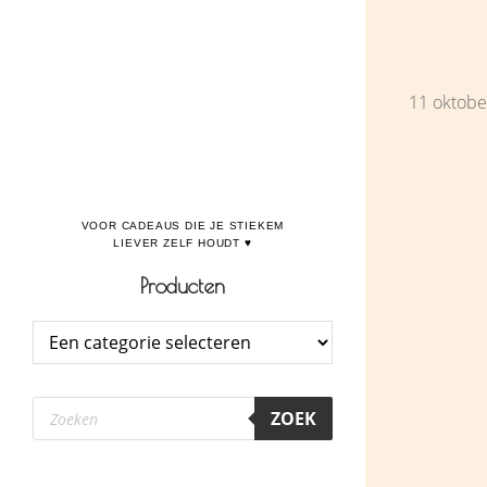
Door
Boulevard de la Madeleine, voor cadeaus die je stiekem liever zelf houdt
naar
de
11 oktobe
hoofd
inhoud
Producten
Producten
ZOEK
zoeken