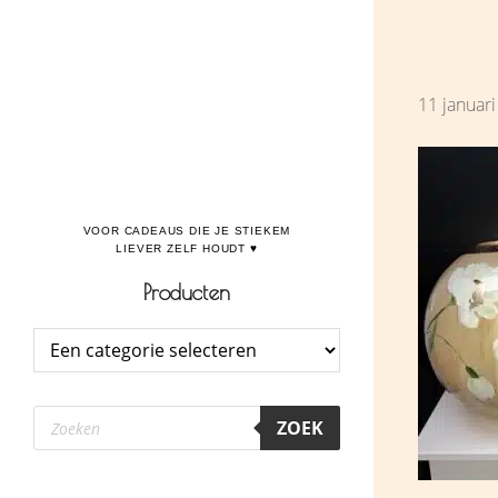
Door
Boulevard de la Madeleine, voor cadeaus die je stiekem liever zelf houdt
naar
de
11 januar
hoofd
inhoud
Producten
Producten
ZOEK
zoeken