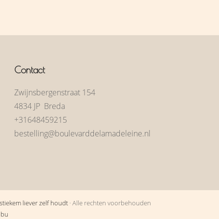
Contact
Zwijnsbergenstraat 154
4834 JP Breda
+31648459215
bestelling@boulevarddelamadeleine.nl
tiekem liever zelf houdt
· Alle rechten voorbehouden
obu