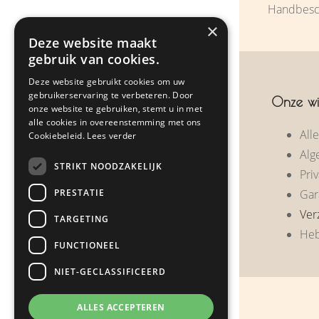
Handbesch
×
Over ons
Deze website maakt
gebruik van cookies.
Zakelijke geschenken
Deze website gebruikt cookies om uw
Klantreacties
gebruikerservaring te verbeteren. Door
Onze wi
onze website te gebruiken, stemt u in met
alle cookies in overeenstemming met ons
Nieuws
All
Cookiebeleid.
Lees verder
Alg
Contact
STRIKT NOODZAKELIJK
Priv
PRESTATIE
Gar
Webshop
Ver
TARGETING
Heb
FUNCTIONEEL
NIET-GECLASSIFICEERD
ALLES ACCEPTEREN